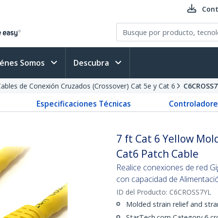
Cont
iénes Somos
Descubra
ables de Conexión Cruzados (Crossover) Cat 5e y Cat 6
C6CROSS7
Especificaciones Técnicas
Controladore
7 ft Cat 6 Yellow Mo
Cat6 Patch Cable
Realice conexiones de red Gig
con capacidad de Alimentació
ID del Producto:
C6CROSS7YL
Molded strain relief and stra
StarTech.com Category 6 cr