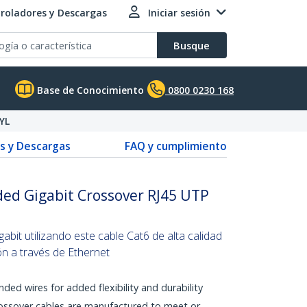
roladores y Descargas
Iniciar sesión
Busque
Base de Conocimiento
0800 0230 168
YL
s y Descargas
FAQ y cumplimiento
lded Gigabit Crossover RJ45 UTP
abit utilizando este cable Cat6 de alta calidad
n a través de Ethernet
nded wires for added flexibility and durability
ossover cables are manufactured to meet or