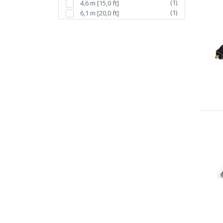
(
1
)
4,6 m [15,0 ft]
(
1
)
6,1 m [20,0 ft]