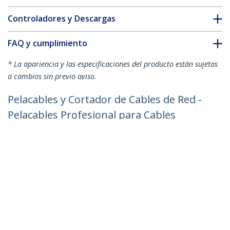
Controladores y Descargas
FAQ y cumplimiento
* La apariencia y las especificaciones del producto están sujetas
a cambios sin previo aviso.
Pelacables y Cortador de Cables de Red -
Pelacables Profesional para Cables
Coaxiales/UTP/FTP/STP - Herramienta
Pelador de Cables Profesional -
Cortador de Cables - Rotativo
ID del Producto:
CABLESTRIPCUT
Hágase Socio
Dónde comprar
StarTech.com