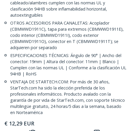
cableado/alambres cumplen con las normas UL y
clasificación 94HB sobre inflamabilidad horizontal,
autoextinguibles
OTROS ACCESORIOS PARA CANALETAS: Acoplador
(CBMWWD1911C), tapa para extremos (CBMWWD1911E),
codo interior (CBMWWD1911I), codo exterior
(CBMWWD1911O), conector en T (CBMWWD1911T); se
adquieren por separado
ESPECIFICACIONES TÉCNICAS: Ángulo de 90° | Ancho del
conector: 19mm | Altura del conector: 11mm | Blanco |
Cumplen con las normas UL | Conforme a la clasificación UL
94HB | RoHS
VENTAJA DE STARTECH.COM: Por más de 30 años,
StarTech.com ha sido la elección preferida de los
profesionales informáticos. Producto avalado con la
garantía de por vida de StarTech.com, con soporte técnico
multilingüe gratuito, 24 horas/5 días a la semana, basado
en Norteamérica
€
12,29
EUR