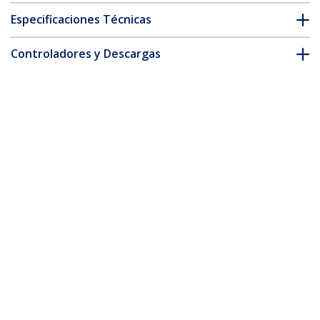
Especificaciones Técnicas
Controladores y Descargas
FAQ y cumplimiento
* La apariencia y las especificaciones del producto están sujetas
a cambios sin previo aviso.
20 Pack Cable Raceway L Connector for
CBMWWD1911 - 90 Degree Right Angle -
Flat L Type - Cable Management
Accessories - Channel Raceway/Wiring
Duct Fitting Lateral Elbow UL - TAA
ID del Producto:
CBMWWD1911L
Hágase Socio
Dónde comprar