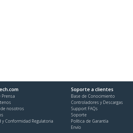
ech.com
Soporte a clientes
e Prensa
Base de Conocimiento
tenos
Controladores y Descargas
 de nosotros
Support FAQs
os
Soporte
d y Conformidad Regulatoria
Política de Garantía
Envío