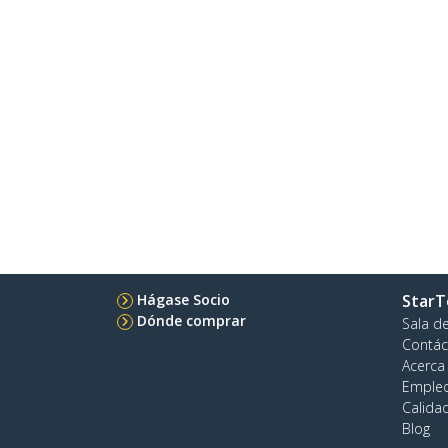
Hágase Socio
StarT
Dónde comprar
Sala d
Contác
Acerca
Emple
Calida
Blog