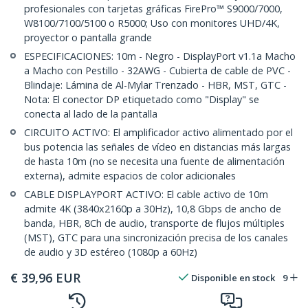
profesionales con tarjetas gráficas FirePro™ S9000/7000,
W8100/7100/5100 o R5000; Uso con monitores UHD/4K,
proyector o pantalla grande
ESPECIFICACIONES: 10m - Negro - DisplayPort v1.1a Macho
a Macho con Pestillo - 32AWG - Cubierta de cable de PVC -
Blindaje: Lámina de Al-Mylar Trenzado - HBR, MST, GTC -
Nota: El conector DP etiquetado como "Display" se
conecta al lado de la pantalla
CIRCUITO ACTIVO: El amplificador activo alimentado por el
bus potencia las señales de vídeo en distancias más largas
de hasta 10m (no se necesita una fuente de alimentación
externa), admite espacios de color adicionales
CABLE DISPLAYPORT ACTIVO: El cable activo de 10m
admite 4K (3840x2160p a 30Hz), 10,8 Gbps de ancho de
banda, HBR, 8Ch de audio, transporte de flujos múltiples
(MST), GTC para una sincronización precisa de los canales
de audio y 3D estéreo (1080p a 60Hz)
€
39,96
EUR
Disponible en stock
9