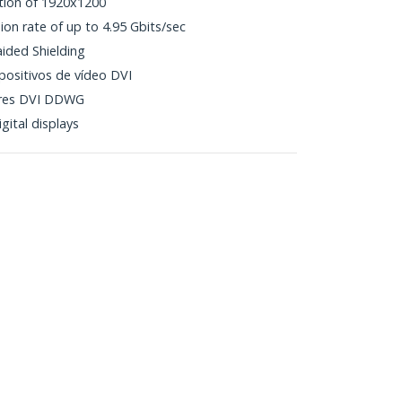
tion of 1920x1200
ion rate of up to 4.95 Gbits/sec
aided Shielding
positivos de vídeo DVI
ares DVI DDWG
gital displays