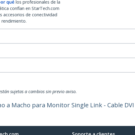
por qué
los profesionales de la
ática confían en StarTech.com
os accesorios de conectividad
o rendimiento.
están sujetas a cambios sin previo aviso.
a Macho para Monitor Single Link - Cable DVI d
ech.com
Soporte a clientes