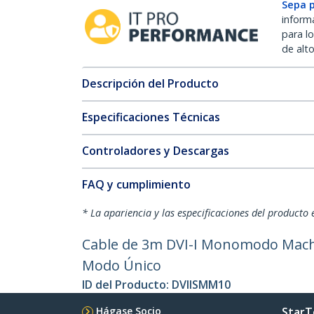
Sepa 
inform
para l
de alt
Descripción del Producto
Especificaciones Técnicas
Controladores y Descargas
FAQ y cumplimiento
* La apariencia y las especificaciones del producto 
Cable de 3m DVI-I Monomodo Macho 
Modo Único
ID del Producto:
DVIISMM10
Hágase Socio
StarT