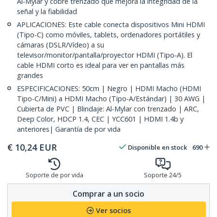
Al-Mylar y cobre trenzado que mejora la integridad de la
señal y la fiabilidad
APLICACIONES: Este cable conecta dispositivos Mini HDMI
(Tipo-C) como móviles, tablets, ordenadores portátiles y
cámaras (DSLR/Vídeo) a su
televisor/monitor/pantalla/proyector HDMI (Tipo-A). El
cable HDMI corto es ideal para ver en pantallas más
grandes
ESPECIFICACIONES: 50cm | Negro | HDMI Macho (HDMI
Tipo-C/Mini) a HDMI Macho (Tipo-A/Estándar) | 30 AWG |
Cubierta de PVC | Blindaje: Al-Mylar con trenzado | ARC,
Deep Color, HDCP 1.4, CEC | YCC601 | HDMI 1.4b y
anteriores| Garantía de por vida
€
10,24
EUR
Disponible en stock
690
Soporte de por vida
Soporte 24/5
Comprar a un socio
Ver socios