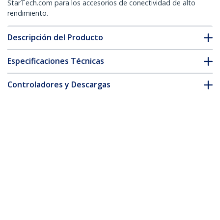
StarTech.com para los accesorios de conectividad de alto
rendimiento.
Descripción del Producto
Especificaciones Técnicas
Controladores y Descargas
FAQ y cumplimiento
* La apariencia y las especificaciones del producto están sujetas
a cambios sin previo aviso.
Cable de 3m HDMI 2.1 8K - Cable HDMI
Certificado de Ultra Alta Velocidad -
48Gbps - 8K 60Hz - 4K 120Hz - HDR10+ -
eARC - Cable HDMI Ultra HD 8K -