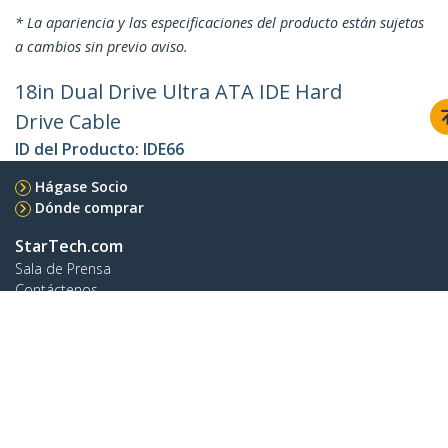
* La apariencia y las especificaciones del producto están sujetas
a cambios sin previo aviso.
18in Dual Drive Ultra ATA IDE Hard
Drive Cable
ID del Producto:
IDE66
Hágase Socio
Dónde comprar
StarTech.com
Sala de Prensa
Contáctenos
Acerca de nosotros
Empleos
Calidad y Conformidad Regulatoria
Blog
Soporte a clientes
Base de Conocimiento