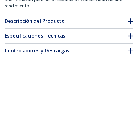
rendimiento.
Descripción del Producto
Especificaciones Técnicas
Controladores y Descargas
FAQ y cumplimiento
* La apariencia y las especificaciones del producto están sujetas
a cambios sin previo aviso.
Cable de Red Ethernet CAT6 Delgado sin
Enganches Verde de 10m - Cable RJ45
Snagless Slim de 28AWG - Alambre de
Cobre Puro - PoE 100W - con Alivios de
Tensión - LSZH - Probado con Fluke