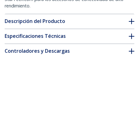
rendimiento.
Descripción del Producto
Especificaciones Técnicas
Controladores y Descargas
FAQ y cumplimiento
* La apariencia y las especificaciones del producto están sujetas
a cambios sin previo aviso.
Cable de Red Ethernet CAT6 Delgado sin
Enganches Rojo de 15m - Cable RJ45
Snagless Slim 28AWG - Alambre de
Cobre Puro - PoE 100W - con Alivios de
Tensión - LSZH - Probado con Fluke