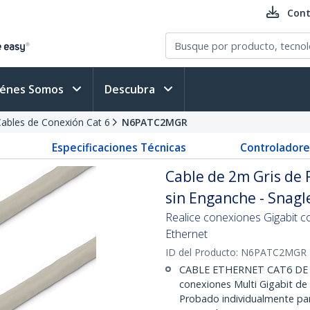
Cont
iénes Somos
Descubra
ables de Conexión Cat 6
N6PATC2MGR
Especificaciones Técnicas
Controladore
Cable de 2m Gris de 
sin Enganche - Snagl
Realice conexiones Gigabit c
Ethernet
ID del Producto:
N6PATC2MGR
CABLE ETHERNET CAT6 DE 
conexiones Multi Gigabit de 
Probado individualmente par