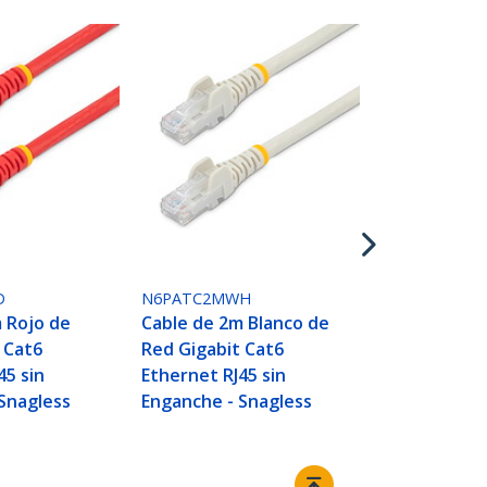
N6PATC2MYL
Cable de 2m
de Red Giga
Ethernet RJ4
Enganche - 
D
N6PATC2MWH
 Rojo de
Cable de 2m Blanco de
 Cat6
Red Gigabit Cat6
45 sin
Ethernet RJ45 sin
Snagless
Enganche - Snagless