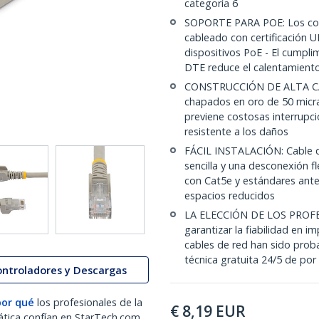
categoría 6
SOPORTE PARA POE: Los con
cableado con certificación 
dispositivos PoE - El cumpli
DTE reduce el calentamiento
CONSTRUCCIÓN DE ALTA CALI
chapados en oro de 50 micras
previene costosas interrupci
resistente a los daños
FÁCIL INSTALACIÓN: Cable d
sencilla y una desconexión 
con Cat5e y estándares ante
espacios reducidos
LA ELECCIÓN DE LOS PROFE
garantizar la fiabilidad en i
cables de red han sido prob
técnica gratuita 24/5 de por
ontroladores y Descargas
por qué
los profesionales de la
€
8,19
EUR
ática confían en StarTech.com