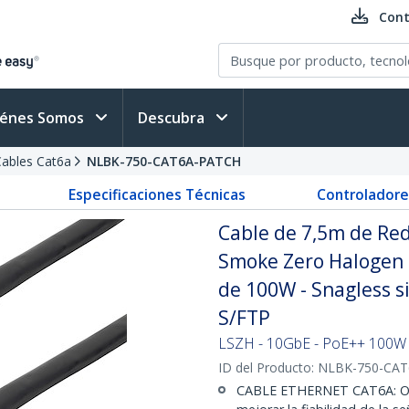
Cont
iénes Somos
Descubra
Cables Cat6a
NLBK-750-CAT6A-PATCH
Especificaciones Técnicas
Controladore
Cable de 7,5m de Red
Smoke Zero Halogen 
de 100W - Snagless si
S/FTP
LSZH - 10GbE - PoE++ 100W -
ID del Producto:
NLBK-750-CA
CABLE ETHERNET CAT6A: Opt