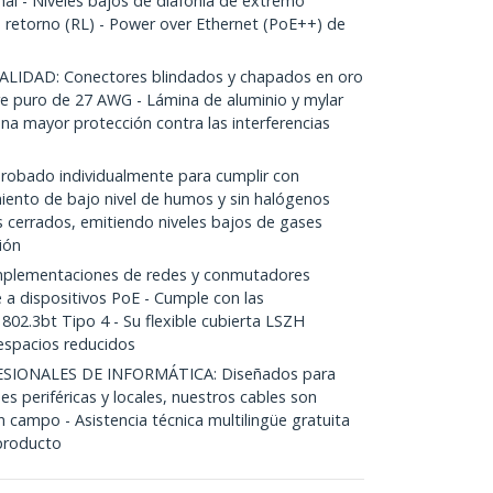
eñal - Niveles bajos de diafonía de extremo
 retorno (RL) - Power over Ethernet (PoE++) de
IDAD: Conectores blindados y chapados en oro
re puro de 27 AWG - Lámina de aluminio y mylar
na mayor protección contra las interferencias
obado individualmente para cumplir con
iento de bajo nivel de humos y sin halógenos
 cerrados, emitiendo niveles bajos de gases
ión
mplementaciones de redes y conmutadores
 a dispositivos PoE - Cumple con las
802.3bt Tipo 4 - Su flexible cubierta LSZH
 espacios reducidos
SIONALES DE INFORMÁTICA: Diseñados para
es periféricas y locales, nuestros cables son
 campo - Asistencia técnica multilingüe gratuita
 producto