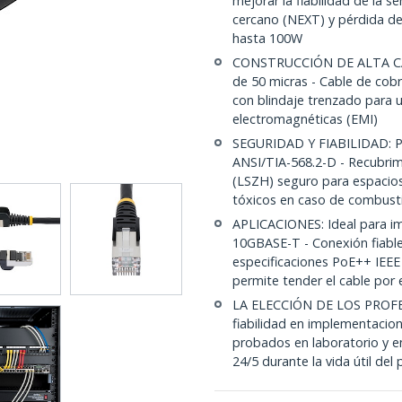
mejorar la fiabilidad de la s
cercano (NEXT) y pérdida de
hasta 100W
CONSTRUCCIÓN DE ALTA CAL
de 50 micras - Cable de cob
con blindaje trenzado para u
electromagnéticas (EMI)
SEGURIDAD Y FIABILIDAD: Pr
ANSI/TIA-568.2-D - Recubrim
(LSZH) seguro para espacios
tóxicos en caso de combust
APLICACIONES: Ideal para i
10GBASE-T - Conexión fiable
especificaciones PoE++ IEEE 
permite tender el cable por
LA ELECCIÓN DE LOS PROFE
fiabilidad en implementacion
probados en laboratorio y en
24/5 durante la vida útil del