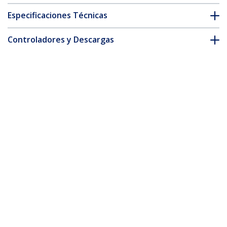
Especificaciones Técnicas
Controladores y Descargas
FAQ y cumplimiento
* La apariencia y las especificaciones del producto están sujetas
a cambios sin previo aviso.
También podría interesarle