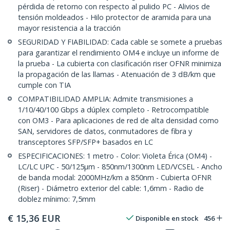
pérdida de retorno con respecto al pulido PC - Alivios de
tensión moldeados - Hilo protector de aramida para una
mayor resistencia a la tracción
SEGURIDAD Y FIABILIDAD: Cada cable se somete a pruebas
para garantizar el rendimiento OM4 e incluye un informe de
la prueba - La cubierta con clasificación riser OFNR minimiza
la propagación de las llamas - Atenuación de 3 dB/km que
cumple con TIA
COMPATIBILIDAD AMPLIA: Admite transmisiones a
1/10/40/100 Gbps a dúplex completo - Retrocompatible
con OM3 - Para aplicaciones de red de alta densidad como
SAN, servidores de datos, conmutadores de fibra y
transceptores SFP/SFP+ basados en LC
ESPECIFICACIONES: 1 metro - Color: Violeta Érica (OM4) -
LC/LC UPC - 50/125µm - 850nm/1300nm LED/VCSEL - Ancho
de banda modal: 2000MHz/km a 850nm - Cubierta OFNR
(Riser) - Diámetro exterior del cable: 1,6mm - Radio de
doblez mínimo: 7,5mm
€
15,36
EUR
Disponible en stock
456