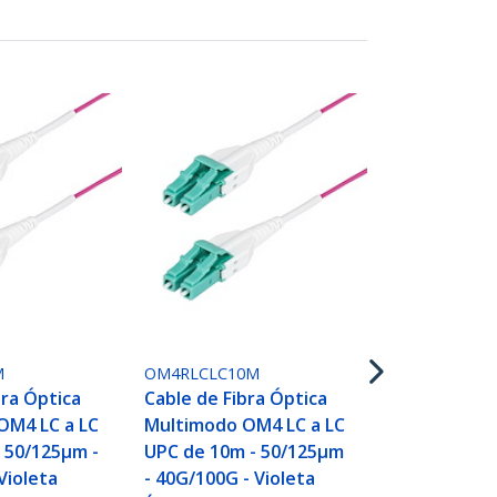
OM4RLCLC15
Cable de Fib
Multimodo O
M
OM4RLCLC10M
UPC de 15m 
bra Óptica
Cable de Fibra Óptica
- 40G/100G -
OM4 LC a LC
Multimodo OM4 LC a LC
Érica - LOM
 50/125µm -
UPC de 10m - 50/125µm
Cable Unibo
Violeta
- 40G/100G - Violeta