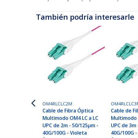
También podría interesarle
OM4RLCLC2M
OM4RLCLC3
Cable de Fibra Óptica
Cable de Fi
Multimodo OM4 LC a LC
Multimodo 
UPC de 2m - 50/125µm -
UPC de 3m 
40G/100G - Violeta
40G/100G -