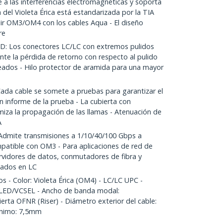
 las interferencias electromagnéticas y soporta
 del Violeta Érica está estandarizada por la TIA
ir OM3/OM4 con los cables Aqua - El diseño
re
 Los conectores LC/LC con extremos pulidos
nte la pérdida de retorno con respecto al pulido
deados - Hilo protector de aramida para una mayor
da cable se somete a pruebas para garantizar el
n informe de la prueba - La cubierta con
imiza la propagación de las llamas - Atenuación de
A
mite transmisiones a 1/10/40/100 Gbps a
atible con OM3 - Para aplicaciones de red de
vidores de datos, conmutadores de fibra y
sados en LC
 - Color: Violeta Érica (OM4) - LC/LC UPC -
ED/VCSEL - Ancho de banda modal:
ta OFNR (Riser) - Diámetro exterior del cable:
ínimo: 7,5mm