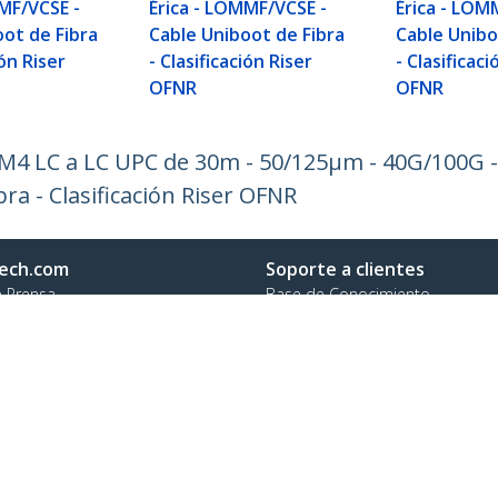
MMF/VCSE -
Érica - LOMMF/VCSE -
Érica - LOM
oot de Fibra
Cable Uniboot de Fibra
Cable Unibo
ión Riser
- Clasificación Riser
- Clasificaci
OFNR
OFNR
4 LC a LC UPC de 30m - 50/125µm - 40G/100G - V
a - Clasificación Riser OFNR
ech.com
Soporte a clientes
e Prensa
Base de Conocimiento
tenos
Controladores y Descargas
 de nosotros
Support FAQs
os
Soporte
d y Conformidad Regulatoria
Política de Garantía
Envío
no:
+44 (0)20 3564 9057