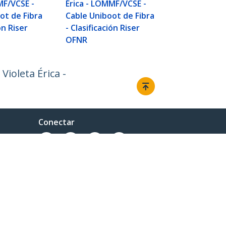
- Clasificaci
MF/VCSE -
Érica - LOMMF/VCSE -
OFNR
ot de Fibra
Cable Uniboot de Fibra
ón Riser
- Clasificación Riser
OFNR
ioleta Érica -
Conectar