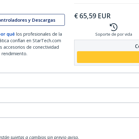
€
65,59
EUR
ontroladores y Descargas
por qué
los profesionales de la
Soporte de por vida
ática confían en StarTech.com
C
os accesorios de conectividad
o rendimiento.
están sujetas a cambios sin previo aviso.