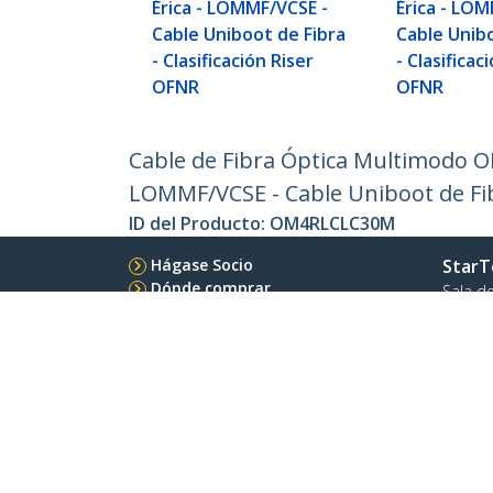
Érica - LOMMF/VCSE -
Érica - LO
Cable Uniboot de Fibra
Cable Unib
- Clasificación Riser
- Clasificac
OFNR
OFNR
Cable de Fibra Óptica Multimodo OM
LOMMF/VCSE - Cable Uniboot de Fibr
ID del Producto:
OM4RLCLC30M
Hágase Socio
StarT
Dónde comprar
Sala d
Contác
Acerca
Emple
Calida
Blog
StarTech.com Ltd.
Celsiusweg 16
Teléfo