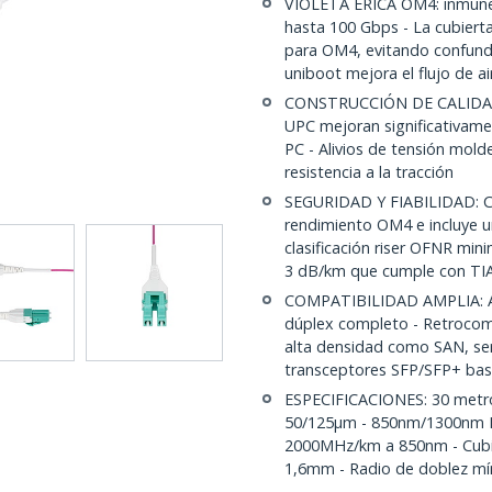
VIOLETA ÉRICA OM4: inmune a
hasta 100 Gbps - La cubierta
para OM4, evitando confund
uniboot mejora el flujo de ai
CONSTRUCCIÓN DE CALIDAD:
UPC mejoran significativame
PC - Alivios de tensión mol
resistencia a la tracción
SEGURIDAD Y FIABILIDAD: Ca
rendimiento OM4 e incluye u
clasificación riser OFNR min
3 dB/km que cumple con TI
COMPATIBILIDAD AMPLIA: Ad
dúplex completo - Retrocomp
alta densidad como SAN, ser
transceptores SFP/SFP+ ba
ESPECIFICACIONES: 30 metros
50/125µm - 850nm/1300nm L
2000MHz/km a 850nm - Cubier
1,6mm - Radio de doblez m