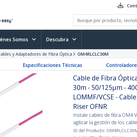
Cont
iénes Somos
Descubra
ables y Adaptadores de Fibra Óptica
OM4RLCLC30M
Especificaciones Técnicas
Controladore
Cable de Fibra Ópti
30m - 50/125µm - 40G
LOMMF/VCSE - Cable U
Riser OFNR
Instale cables de fibra OM4 Vio
agilizar la gestión de los cabl
ID del Producto:
OM4RLCLC30