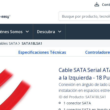
Cont
iénes Somos
Descubra
ables SATA
SATA18LSA1
Especificaciones Técnicas
Controladore
Cable SATA Serial A
a la Izquierda - 18 P
Conexión en ángulo de lado i
instalación en espacios estr
ID del Producto:
SATA18LSA1
1 conector SATA
1 conector SATA en ángulo e