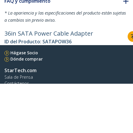
FAQ y cumplimiento
* La apariencia y las especificaciones del producto están sujetas
a cambios sin previo aviso.
36in SATA Power Cable Adapter
ID del Producto:
SATAPOW36
Hágase Socio
Dónde comprar
StarTech.com
Sala de Prensa
Contáctenos
Acerca de nosotros
Empleos
Calidad y Conformidad Regulatoria
Blog
Soporte a clientes
Base de Conocimiento
Controladores y Descargas