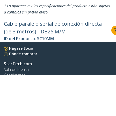
* La apariencia y las especificaciones del producto están sujetas
a cambios sin previo aviso.
Cable paralelo serial de conexión directa
(de 3 metros) - DB25 M/M
ID del Producto:
SC10MM
Hágase Socio
Dónde comprar
StarTech.com
Sala de Prensa
Contáctenos
Acerca de nosotros
Empleos
Calidad y Conformidad Regulatoria
Blog
Soporte a clientes
Base de Conocimiento