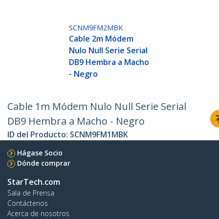
SCNM9FM2MBK
Cable 2m Módem
Nulo Null Serie Serial
DB9 Hembra a Macho
- Negro
Cable 1m Módem Nulo Null Serie Serial
DB9 Hembra a Macho - Negro
ID del Producto:
SCNM9FM1MBK
Hágase Socio
Dónde comprar
StarTech.com
Sala de Prensa
Contáctenos
Acerca de nosotros