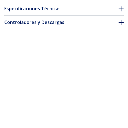
Especificaciones Técnicas
Controladores y Descargas
FAQ y cumplimiento
* La apariencia y las especificaciones del producto están sujetas
a cambios sin previo aviso.
Cable de Fibra Óptica Dúplex LC a LC
(UPC) OS2 Monomodo de 25m -
9/125µm - 100G - Resistente a Dobleces
- Low Insertion Loss - Cable LSZH -
Cable de Parcheo de Fibra
ID del Producto:
SMDOS2LCLC25M
Hágase Socio
Dónde comprar