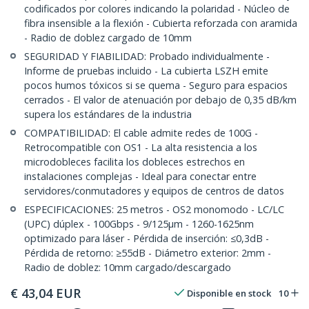
codificados por colores indicando la polaridad - Núcleo de
fibra insensible a la flexión - Cubierta reforzada con aramida
- Radio de doblez cargado de 10mm
SEGURIDAD Y FIABILIDAD: Probado individualmente -
Informe de pruebas incluido - La cubierta LSZH emite
pocos humos tóxicos si se quema - Seguro para espacios
cerrados - El valor de atenuación por debajo de 0,35 dB/km
supera los estándares de la industria
COMPATIBILIDAD: El cable admite redes de 100G -
Retrocompatible con OS1 - La alta resistencia a los
microdobleces facilita los dobleces estrechos en
instalaciones complejas - Ideal para conectar entre
servidores/conmutadores y equipos de centros de datos
ESPECIFICACIONES: 25 metros - OS2 monomodo - LC/LC
(UPC) dúplex - 100Gbps - 9/125µm - 1260-1625nm
optimizado para láser - Pérdida de inserción: ≤0,3dB -
Pérdida de retorno: ≥55dB - Diámetro exterior: 2mm -
Radio de doblez: 10mm cargado/descargado
€
43,04
EUR
Disponible en stock
10