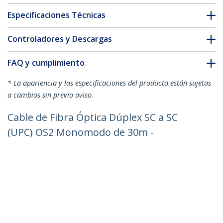
Especificaciones Técnicas
Controladores y Descargas
FAQ y cumplimiento
* La apariencia y las especificaciones del producto están sujetas
a cambios sin previo aviso.
Cable de Fibra Óptica Dúplex SC a SC
(UPC) OS2 Monomodo de 30m -
9/125µm - 40G/100G - Resistente a
Dobleces - Low Insertion Loss - Cable
LSZH - Cable de Parcheo de Fibra
ID del Producto:
SMDOS2SCSC30M
Hágase Socio
Dónde comprar