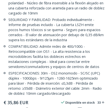
polaridad - Núcleo de fibra insensible a la flexión alojado en
una cubierta reforzada con aramida para un radio de doblez
cargado de 10mm
SEGURIDAD Y FIABILIDAD: Probado individualmente -
Informe de pruebas incluido - La cubierta LSZH emite
pocos humos tóxicos si se quema - Seguro para espacios
cerrados - El valor de atenuación por debajo de 0,35 dB/km
supera los estándares de la industria
COMPATIBILIDAD: Admite redes de 40G/100G -
Retrocompatible con OS1 - La alta resistencia a los
microdobleces facilita los dobleces estrechos en
instalaciones complejas - Ideal para conectar entre
servidores/conmutadores y equipos de centros de datos
ESPECIFICACIONES: 30m - OS2 monomodo - SC/SC (UPC)
dúplex - 100Gbps - 9/125µm - 1260-1625nm optimizado
para láser - Pérdida de inserción: ≤0,3dB - Pérdida de
retorno: ≥55dB - Diámetro exterior del cable: 2mm - Radio
de doblez: 10mm cargado/descargado
€
35,86
EUR
Disponible en stock
33