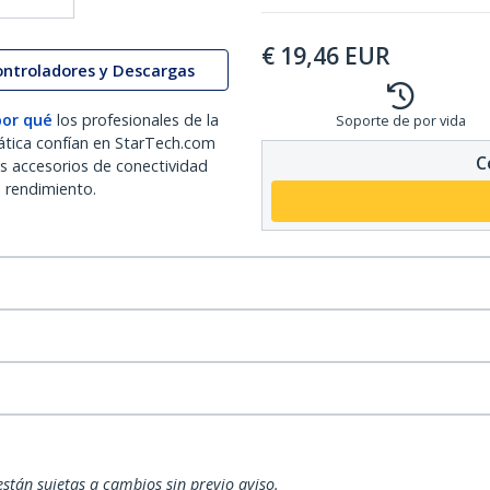
€
19,46
EUR
ontroladores y Descargas
por qué
los profesionales de la
Soporte de por vida
ática confían en StarTech.com
C
os accesorios de conectividad
o rendimiento.
están sujetas a cambios sin previo aviso.