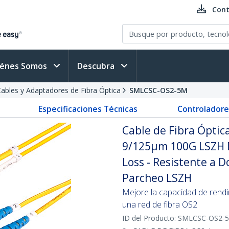
Cont
iénes Somos
Descubra
ables y Adaptadores de Fibra Óptica
SMLCSC-OS2-5M
Especificaciones Técnicas
Controladore
Cable de Fibra Ópti
9/125µm 100G LSZH D
Loss - Resistente a 
Parcheo LSZH
Mejore la capacidad de rend
una red de fibra OS2
ID del Producto:
SMLCSC-OS2-