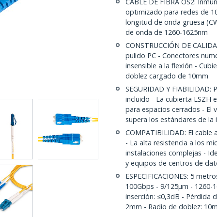
CABLE DE FIBRA OS2: Inmune 
optimizado para redes de 10
longitud de onda gruesa (C
de onda de 1260-1625nm
CONSTRUCCIÓN DE CALIDAD: 
pulido PC - Conectores numer
insensible a la flexión - Cub
doblez cargado de 10mm
SEGURIDAD Y FIABILIDAD: Pr
incluido - La cubierta LSZH
para espacios cerrados - El
supera los estándares de la 
COMPATIBILIDAD: El cable a
- La alta resistencia a los m
instalaciones complejas - I
y equipos de centros de dat
ESPECIFICACIONES: 5 metro
100Gbps - 9/125µm - 1260-1
inserción: ≤0,3dB - Pérdida 
2mm - Radio de doblez: 10