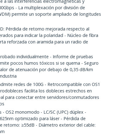
a las interferencias electromagnéticas y
0Gbps - La multiplexación por división de
WDM) permite un soporte ampliado de longitudes
Pérdida de retorno mejorada respecto al
ados para indicar la polaridad - Núcleo de fibra
ierta reforzada con aramida para un radio de
obado individualmente - Informe de pruebas
 emite pocos humos tóxicos si se quema - Seguro
 valor de atenuación por debajo de 0,35 dB/km
industria
dmite redes de 100G - Retrocompatible con OS1
icrodobleces facilita los dobleces estrechos en
deal para conectar entre servidores/conmutadores
os
s - OS2 monomodo - LC/SC (UPC) dúplex -
625nm optimizado para láser - Pérdida de
de retorno: ≥55dB - Diámetro exterior del cable:
mm