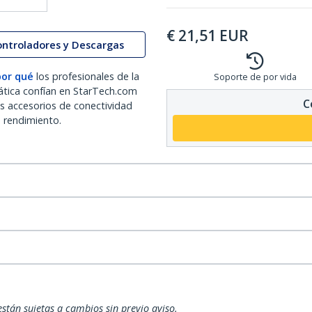
€
21,51
EUR
ontroladores y Descargas
por qué
los profesionales de la
Soporte de por vida
ática confían en StarTech.com
C
os accesorios de conectividad
o rendimiento.
están sujetas a cambios sin previo aviso.