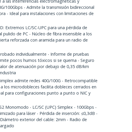
 las interferencias electromagnéticas y
G/100Gbps - Admite la transmisión bidireccional
ibra - Ideal para instalaciones con limitaciones de
 Extremos LC/SC-UPC para una pérdida de
 pulido de PC - Núcleo de fibra insensible a los
ierta reforzada con aramida para un radio de
obado individualmente - Informe de pruebas
 emite pocos humos tóxicos si se quema - Seguro
 valor de atenuación por debajo de 0,35 dB/km
industria
implex admite redes 40G/100G - Retrocompatible
a a los microdobleces facilita dobleces cerrados en
eal para configuraciones punto a punto o NIC y
S2 Monomodo - LC/SC (UPC) Simplex - 100Gbps -
izado para láser - Pérdida de inserción: ≤0,3dB -
 Diámetro exterior del cable: 2mm - Radio de
cargado