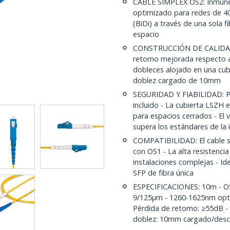
CABLE SIMPLEX OS2: Inmune a
optimizado para redes de 40
(BiDi) a través de una sola f
espacio
CONSTRUCCIÓN DE CALIDAD:
retorno mejorada respecto al
dobleces alojado en una cub
doblez cargado de 10mm
SEGURIDAD Y FIABILIDAD: Pr
incluido - La cubierta LSZH
para espacios cerrados - El
supera los estándares de la 
COMPATIBILIDAD: El cable s
con OS1 - La alta resistenci
instalaciones complejas - Id
SFP de fibra única
ESPECIFICACIONES: 10m - O
9/125µm - 1260-1625nm optim
Pérdida de retorno: ≥55dB -
doblez: 10mm cargado/des