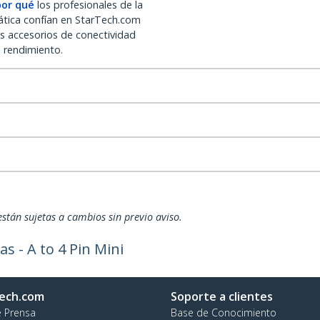
por qué
los profesionales de la
ática confían en StarTech.com
os accesorios de conectividad
o rendimiento.
están sujetas a cambios sin previo aviso.
as - A to 4 Pin Mini
ech.com
Soporte a clientes
e Prensa
Base de Conocimiento