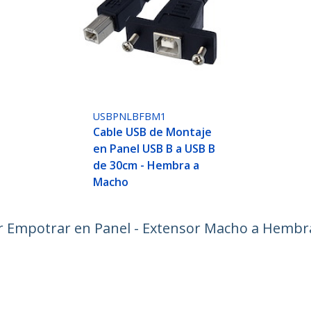
USBPNLBFBM1
Cable USB de Montaje
en Panel USB B a USB B
de 30cm - Hembra a
Macho
r Empotrar en Panel - Extensor Macho a Hembr
ech.com
Soporte a clientes
e Prensa
Base de Conocimiento
tenos
Controladores y Descargas