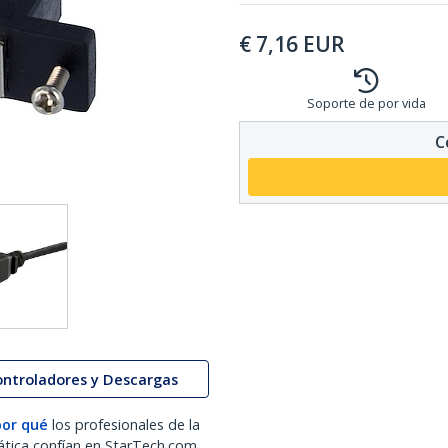
€
7,16
EUR
Soporte de por vida
C
ontroladores y Descargas
por qué
los profesionales de la
ática confían en StarTech.com