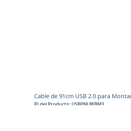
Cable de 91cm USB 2.0 para Monta
ID del Producto:
USBPNLBFBM3
Hágase Socio
StarT
Dónde comprar
Sala d
Contác