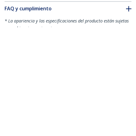
FAQ y cumplimiento
* La apariencia y las especificaciones del producto están sujetas
a cambios sin previo aviso.
Adaptador Micro USB a Mini USB 2.0
H/M
ID del Producto:
UUSBMUSBFM
Hágase Socio
Dónde comprar
StarTech.com
Sala de Prensa
Contáctenos
Acerca de nosotros
Empleos
Calidad y Conformidad Regulatoria
Blog