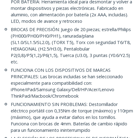
POR BATERÍA: Herramienta ideal para desmontar y volver a
montar dispositivos y piezas electrónicas. Fabricado en
aluminio, con alimentación por batería (2x AAA, incluidas).
LED, modos de avance y retroceso
BROCAS DE PRECISIÓN: Juego de 20 piezas; estrella/Philips
(PH000/PH00/PH0/PH1), ranurada/plana
(SL1.0/SL1.5/SL2.0), (TORX T5), Torx con seguridad T6/T8,
HEXAGONAL (H2.5/H3.0), Pentalobular
P2(0,8)/P5(1,2)/P6(1,5), Tuerca (U3.0), 3 puntas (Y0.6/Y2.5)
etc.
FUNCIONA CON LOS DISPOSITIVOS DE MARCAS
PRINCIPALES: Las brocas incluidas se han seleccionado
especialmente para compatibilidad con:
iPhone/iPad/Samsung Galaxy/Dell/HP/Acer/Lenovo
ThinkPad/Macbook/Chromebook
FUNCIONAMIENTO SIN PROBLEMAS: Destornillador
eléctrico portátil con 0,35Nm de torque (máximo) y 110rpm
(máximo), que ayuda a evitar daños en los tornillos.
Funciona con brocas de 4mm. Baterías de cambio rápido
para un funcionamiento ininterrumpido