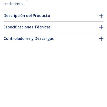
rendimiento.
Descripción del Producto
Especificaciones Técnicas
Controladores y Descargas
FAQ y cumplimiento
* La apariencia y las especificaciones del producto están sujetas
a cambios sin previo aviso.
Cable de Seguridad Delgado para
Portátil Compatible con Noble Wedge®
de 1,5m - Cable Antirrobo para Portátil
con Candado de de Llave - Cable
Resistente a los Cortes