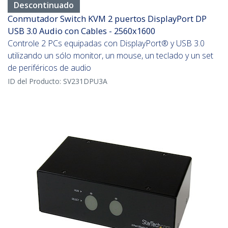
Descontinuado
Conmutador Switch KVM 2 puertos DisplayPort DP
USB 3.0 Audio con Cables - 2560x1600
Controle 2 PCs equipadas con DisplayPort® y USB 3.0
utilizando un sólo monitor, un mouse, un teclado y un set
de periféricos de audio
ID del Producto:
SV231DPU3A