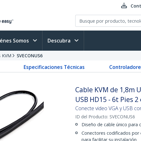
Cont
iénes Somos
Descubra
s KVM
SVECONUS6
Especificaciones Técnicas
Controladore
Cable KVM de 1,8m U
USB HD15 - 6t Pies 2 
Conecte video VGA y USB con
ID del Producto:
SVECONUS6
Diseño de cable único para 
Conectores codificados por 
para facilitar su instalación