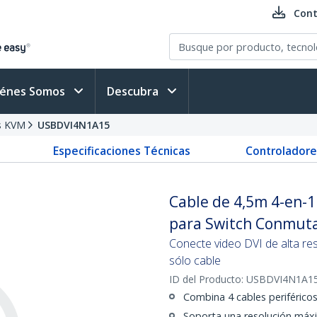
Cont
iénes Somos
Descubra
s KVM
USBDVI4N1A15
Especificaciones Técnicas
Controladore
Cable de 4,5m 4-en-1
para Switch Conmut
Conecte video DVI de alta re
sólo cable
ID del Producto:
USBDVI4N1A1
Combina 4 cables periférico
Soporta una resolución má