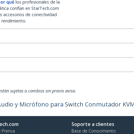
por qué
los profesionales de la
ática confían en StarTech.com
os accesorios de conectividad
o rendimiento.
están sujetas a cambios sin previo aviso.
 Audio y Micrófono para Switch Conmutador KV
ech.com
Soporte a clientes
e Prensa
Base de Conocimiento