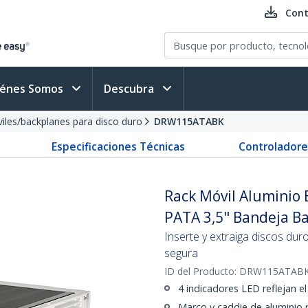
Cont
iénes Somos
Descubra
iles/backplanes para disco duro
DRW115ATABK
Especificaciones Técnicas
Controladore
Rack Móvil Aluminio 
PATA 3,5" Bandeja Ba
Inserte y extraiga discos dur
segura
ID del Producto:
DRW115ATAB
4 indicadores LED reflejan e
Marco y caddie de aluminio 