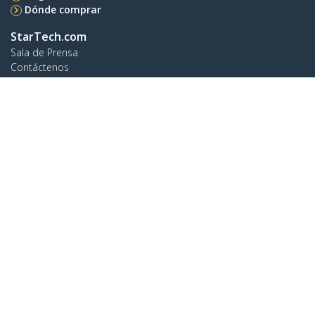
Dónde comprar
StarTech.com
Sala de Prensa
Contáctenos
Acerca de nosotros
Empleos
Calidad y Conformidad Regulatoria
Blog
Soporte a clientes
Base de Conocimiento
Controladores y Descargas
Support FAQs
Soporte
Política de Garantía
Envío
Conectar