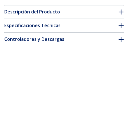
Descripción del Producto
Especificaciones Técnicas
Controladores y Descargas
FAQ y cumplimiento
Accesorios
* La apariencia y las especificaciones del producto están sujetas
a cambios sin previo aviso.
También podría interesarle