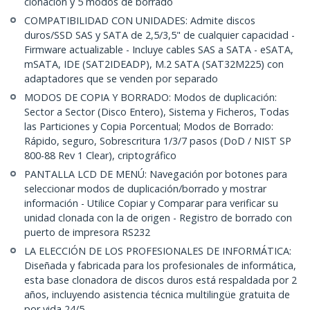
clonación y 5 modos de borrado
COMPATIBILIDAD CON UNIDADES: Admite discos
duros/SSD SAS y SATA de 2,5/3,5" de cualquier capacidad -
Firmware actualizable - Incluye cables SAS a SATA - eSATA,
mSATA, IDE (SAT2IDEADP), M.2 SATA (SAT32M225) con
adaptadores que se venden por separado
MODOS DE COPIA Y BORRADO: Modos de duplicación:
Sector a Sector (Disco Entero), Sistema y Ficheros, Todas
las Particiones y Copia Porcentual; Modos de Borrado:
Rápido, seguro, Sobrescritura 1/3/7 pasos (DoD / NIST SP
800-88 Rev 1 Clear), criptográfico
PANTALLA LCD DE MENÚ: Navegación por botones para
seleccionar modos de duplicación/borrado y mostrar
información - Utilice Copiar y Comparar para verificar su
unidad clonada con la de origen - Registro de borrado con
puerto de impresora RS232
LA ELECCIÓN DE LOS PROFESIONALES DE INFORMÁTICA:
Diseñada y fabricada para los profesionales de informática,
esta base clonadora de discos duros está respaldada por 2
años, incluyendo asistencia técnica multilingüe gratuita de
por vida 24/5