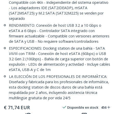
Compatible con 4Kn - Independiente del sistema operativo
- Los adaptadores IDE (SAT2IDEADP), mSATA
(SAT2MSAT25) y M.2 SATA (SAT32M225) se venden por
separado
RENDIMIENTO: Conexión de host USB 3.2 a 10 Gbps o
eSATA a 6 Gbps - Controlador SATA integrado con
firmware actualizable - Compatible con versiones anteriores
de SATA y USB - No requiere software/controladores
ESPECIFICACIONES: Docking station de una bahía - SATA
I/II/III con TRIM - Conexión de host eSATA (6Gbps) o USB
3.2 Gen 2 (10Gbps) - Bahía de carga superior con botón de
expulsión - LEDs de alimentación y actividad - Incluye cables
eSATA, USB-A y C de 1m
LA ELECCIÓN DE LOS PROFESIONALES DE INFORMÁTICA:
Diseñada y fabricada para los profesionales de informática,
esta docking station de discos duros de una bahía está
respaldada por 2 años, incluyendo asistencia técnica
multilingüe gratuita de por vida 24/5
€
71,74
EUR
Disponible en stock
456