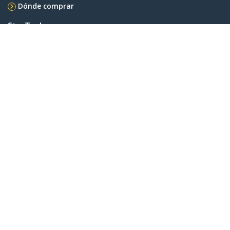
Dónde comprar
StarTech.com
Sala de Prensa
Contáctenos
Acerca de nosotros
Empleos
Calidad y Conformidad Regulatoria
Blog
Soporte a clientes
Base de Conocimiento
Controladores y Descargas
Support FAQs
Soporte
Política de Garantía
Envío
Conectar