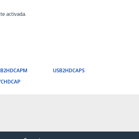
e activada.
SB2HDCAPM
USB2HDCAPS
VCHDCAP