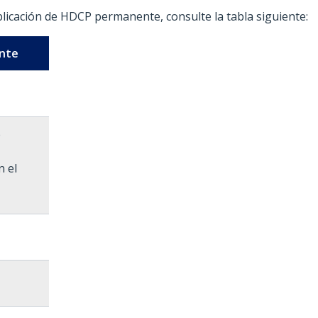
licación de HDCP permanente, consulte la tabla siguiente:
nte
e
n el