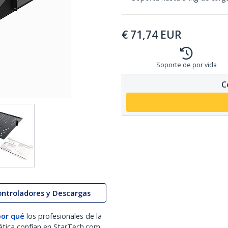
€
71,74
EUR
Soporte de por vida
C
ontroladores y Descargas
por qué
los profesionales de la
ática confían en StarTech.com