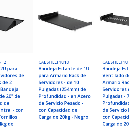
ST2
CABSHELF1U10
CABSHELF1U
 2U para
Bandeja Estante de 1U
Bandeja Es
rvidores de
para Armario Rack de
Ventilado d
s de 2
Servidores - de 10
Armario Ra
 Bandeja
Pulgadas (254mm) de
Servidores 
de 20" de
Profundidad - en Acero
Pulgadas - 
d de
de Servicio Pesado -
Profundidad
ntral - con
con Capacidad de
de Servicio
ornillos
Carga de 20kg - Negro
con Capaci
34kg de
Carga de 2