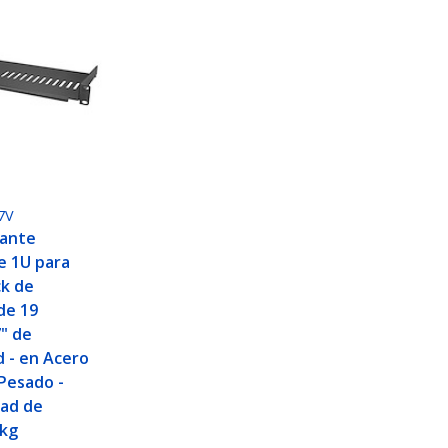
7V
tante
e 1U para
ck de
de 19
7" de
 - en Acero
 Pesado -
dad de
0kg