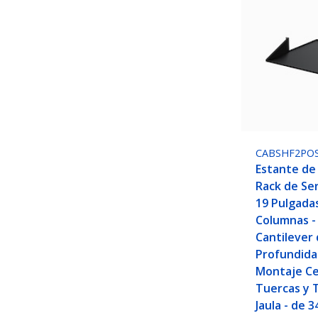
CABSHF2PO
Estante de
Rack de Se
19 Pulgada
Columnas -
Cantilever 
Profundida
Montaje Ce
Tuercas y T
Jaula - de 