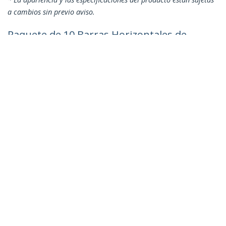
a cambios sin previo aviso.
Paquete de 10 Barras Horizontales de
Guía de Cables con Desplazamiento de
5,1 cm a 75° - Gestión de Cables Para
Rack de Red de 19"
ID del Producto:
CMLB102
Hágase Socio
Dónde comprar
StarTech.com
Sala de Prensa
Contáctenos
Acerca de nosotros
Empleos
Calidad y Conformidad Regulatoria
Blog