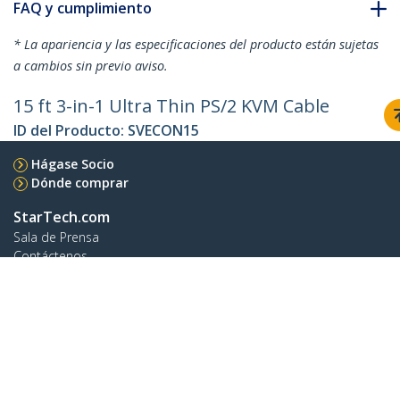
FAQ y cumplimiento
* La apariencia y las especificaciones del producto están sujetas
a cambios sin previo aviso.
15 ft 3-in-1 Ultra Thin PS/2 KVM Cable
ID del Producto:
SVECON15
Hágase Socio
Dónde comprar
StarTech.com
Sala de Prensa
Contáctenos
Acerca de nosotros
Empleos
Calidad y Conformidad Regulatoria
Blog
Soporte a clientes
Base de Conocimiento