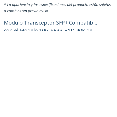
* La apariencia y las especificaciones del producto están sujetas
a cambios sin previo aviso.
Módulo Transceptor SFP+ Compatible
con el Modelo 10G-SFPP-BXD-40K de
Brocade- 10GBASE-BX-D - Fibra BiDi
Ethernet Gigabit de 10 GbE -
Monomodo (SMF)
ID del Producto:
10G-SFPP-BXD-40K-ST
Hágase Socio
Dónde comprar
StarTech.com
Sala de Prensa
Contáctenos
Acerca de nosotros
Empleos
Calidad y Conformidad Regulatoria