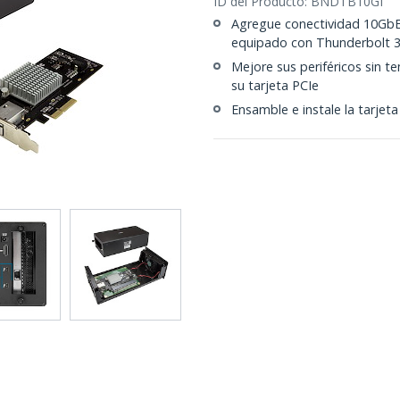
ID del Producto:
BNDTB10GI
Agregue conectividad 10GbE
equipado con Thunderbolt 
Mejore sus periféricos sin t
su tarjeta PCIe
Ensamble e instale la tarjet