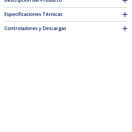
Descripción del Producto
Especificaciones Técnicas
Controladores y Descargas
FAQ y cumplimiento
Accesorios
* La apariencia y las especificaciones del producto están sujetas
a cambios sin previo aviso.
También podría interesarle