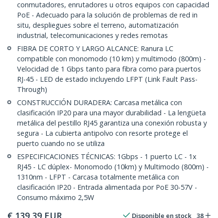
conmutadores, enrutadores u otros equipos con capacidad
PoE - Adecuado para la solución de problemas de red in
situ, despliegues sobre el terreno, automatización
industrial, telecomunicaciones y redes remotas
FIBRA DE CORTO Y LARGO ALCANCE: Ranura LC
compatible con monomodo (10 km) y multimodo (800m) -
Velocidad de 1 Gbps tanto para fibra como para puertos
RJ-45 - LED de estado incluyendo LFPT (Link Fault Pass-
Through)
CONSTRUCCIÓN DURADERA: Carcasa metálica con
clasificación IP20 para una mayor durabilidad - La lengüeta
metálica del pestillo RJ45 garantiza una conexión robusta y
segura - La cubierta antipolvo con resorte protege el
puerto cuando no se utiliza
ESPECIFICACIONES TÉCNICAS: 1Gbps - 1 puerto LC - 1x
RJ45 - LC dúplex- Monomodo (10km) y Multimodo (800m) -
1310nm - LFPT - Carcasa totalmente metálica con
clasificación IP20 - Entrada alimentada por PoE 30-57V -
Consumo máximo 2,5W
€
139,39
EUR
Disponible en stock
38