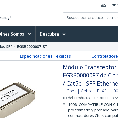
Cont
iénes Somos
Descubra
los SFP
EG3B0000087-ST
Especificaciones Técnicas
Controladore
Módulo Transceptor 
EG3B0000087 de Citri
/ Cat5e - SFP Etherne
1 Gbps | Cobre | RJ-45 | 100
ID del Producto:
EG3B0000087-
100% COMPATIBLE CON CITR
programado y probado para 
conmutadores Citrix compati