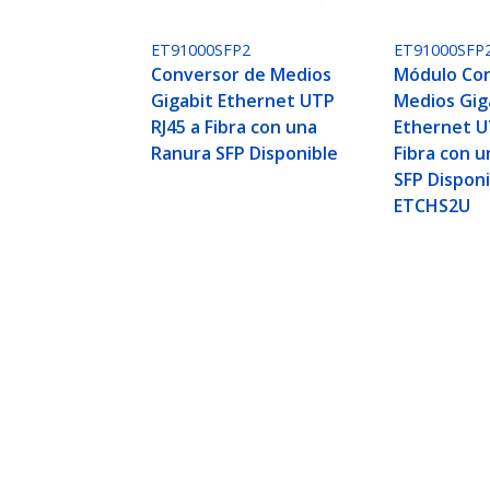
ET91000SFP2
ET91000SFP
Conversor de Medios
Módulo Co
Gigabit Ethernet UTP
Medios Gig
RJ45 a Fibra con una
Ethernet U
Ranura SFP Disponible
Fibra con 
SFP Disponi
ETCHS2U
Conversor de Medios de Fibra Eth
ID del Producto:
ET91000LCOAM
Hágase Socio
StarT
Dónde comprar
Sala d
Contác
Acerca
Emple
Calida