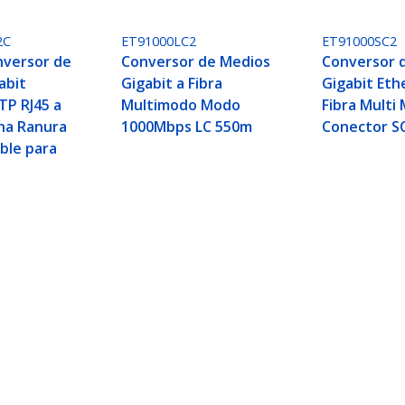
2C
ET91000LC2
ET91000SC2
nversor de
Conversor de Medios
Conversor 
abit
Gigabit a Fibra
Gigabit Eth
TP RJ45 a
Multimodo Modo
Fibra Multi
una Ranura
1000Mbps LC 550m
Conector S
ble para
ernet Gigabit con OAM Administrado - Multimod
ech.com
Soporte a clientes
e Prensa
Base de Conocimiento
tenos
Controladores y Descargas
 de nosotros
Support FAQs
os
Soporte
d y Conformidad Regulatoria
Política de Garantía