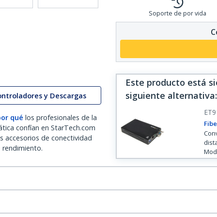
Soporte de por vida
C
Este producto está s
siguiente alternativa
:
ontroladores y Descargas
ET9
por qué
los profesionales de la
Fibe
ática confían en StarTech.com
Conv
os accesorios de conectividad
dist
o rendimiento.
Mod