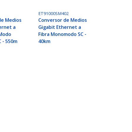
ET91000SM402
de Medios
Conversor de Medios
ernet a
Gigabit Ethernet a
 Modo
Fibra Monomodo SC -
C - 550m
40km
o LC 550m - 802.3ah
Conectar