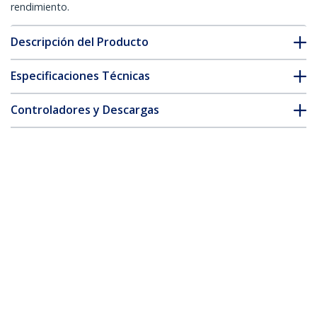
rendimiento.
Descripción del Producto
Especificaciones Técnicas
Controladores y Descargas
FAQ y cumplimiento
* La apariencia y las especificaciones del producto están sujetas
a cambios sin previo aviso.
Cable de 7m Twinax Direct Attach QSFP+
a QSFP+ 40G Compatible con MSA sin
Codificar - DAC de Cobre QSFP+ 40GbE -
DAC Módulo Transceptor Activo de Bajo
Poder 40 Gbps