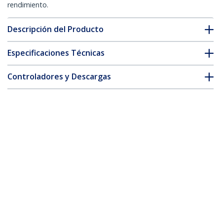
rendimiento.
Descripción del Producto
Especificaciones Técnicas
Controladores y Descargas
FAQ y cumplimiento
* La apariencia y las especificaciones del producto están sujetas
a cambios sin previo aviso.
También podría interesarle