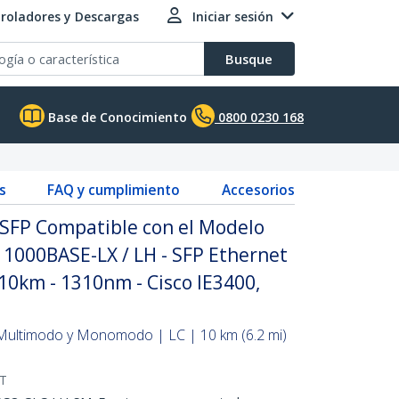
roladores y Descargas
Iniciar sesión
Busque
Base de Conocimiento
0800 0230 168
s
FAQ y cumplimiento
Accesorios
SFP Compatible con el Modelo
 1000BASE-LX / LH - SFP Ethernet
 10km - 1310nm - Cisco IE3400,
Multimodo y Monomodo | LC | 10 km (6.2 mi)
T