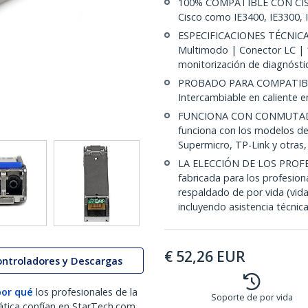
100% COMPATIBLE CON CISC
Cisco como IE3400, IE3300,
ESPECIFICACIONES TÉCNICA
Multimodo | Conector LC | 
monitorización de diagnóstic
PROBADO PARA COMPATIBI
Intercambiable en caliente 
FUNCIONA CON CONMUTAD
funciona con los modelos de
Supermicro, TP-Link y otras
LA ELECCIÓN DE LOS PROFE
fabricada para los profesio
respaldado de por vida (vida
incluyendo asistencia técnica
€
52,26
EUR
ontroladores y Descargas
por qué
los profesionales de la
Soporte de por vida
ática confían en StarTech.com