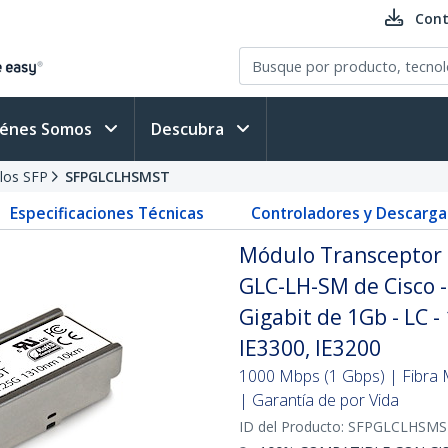
Cont
iénes Somos
Descubra
los SFP
SFPGLCLHSMST
Especificaciones Técnicas
Controladores y Descarga
Módulo Transceptor 
GLC-LH-SM de Cisco -
Gigabit de 1Gb - LC -
IE3300, IE3200
1000 Mbps (1 Gbps) | Fibra 
| Garantía de por Vida
ID del Producto:
SFPGLCLHSMS