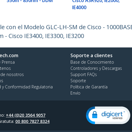
550m - 850nm - DDM
Cisco ASR920, IE2000,
IE4000
 con el Modelo GLC-LH-SM de Cisco - 1000BASE-
 - Cisco IE3400, IE3300, IE3200
ech.com
Soporte a clientes
e Prensa
Base de Conocimiento
tenos
Controladores y Descargas
 de nosotros
Support FAQs
os
Soporte
d y Conformidad Regulatoria
Política de Garantía
Envío
no:
+44 (0)20 3564 9057
ratuita:
00 800 7827 8324