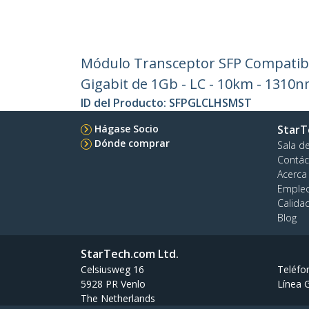
Módulo Transceptor SFP Compatible
Gigabit de 1Gb - LC - 10km - 1310nm
ID del Producto:
SFPGLCLHSMST
Hágase Socio
StarT
Dónde comprar
Sala d
Contác
Acerca
Emple
Calida
Blog
StarTech.com Ltd.
Celsiusweg 16
Teléfo
5928 PR Venlo
Línea G
The Netherlands