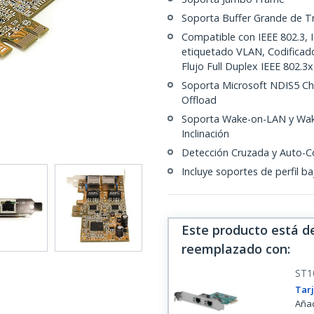
Soporta Buffer Grande de T
Compatible con IEEE 802.3, I
etiquetado VLAN, Codificador
Flujo Full Duplex IEEE 802.3x
Soporta Microsoft NDIS5 Ch
Offload
Soporta Wake-on-LAN y Wak
Inclinación
Detección Cruzada y Auto-C
Incluye soportes de perfil b
Este producto está d
reemplazado con
:
ST1
Tarj
Añad