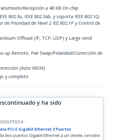
ransmisión/Recepción a 48 KB On-chip
EEE 802.3u, IEEE 802.3ab, y soporta IEEE 802.1Q;
 de Prioridad de Nivel 2 IEE 802.1P y Control de
ecksum Offload (IP, TCP, UDP) y Large send
e-up Remoto, Pair Swap/Polaridad/Corrección de
orrección (Auto MDIX)
ajo y completo
escontinuado y ha sido
000SPEXD4
eta PCI-E Gigabit Ethernet 2 Puertos
a dos puertos Gigabit Ethernet a un cliente, servidor